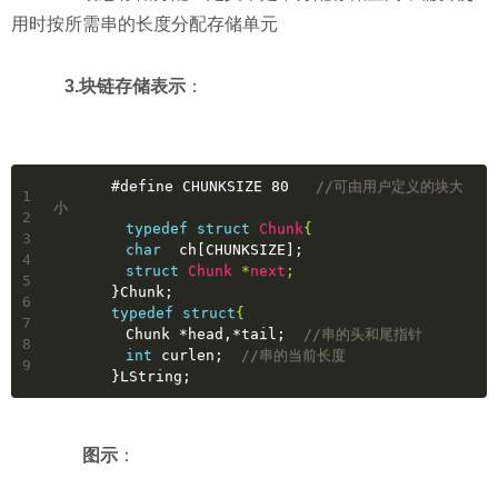
用时按所需串的长度分配存储单元
3.块链存储表示
：
#
define
 CHUNKSIZE 80   
//可由用户定义的块大
1
小
2
typedef
struct
Chunk
{
3
char
  ch[CHUNKSIZE];
4
struct
Chunk
 *
next
;
5
　　　　}Chunk;
6
typedef
struct
{
7
　　　　　Chunk *head,*tail;  
//串的头和尾指针
8
int
 curlen;  
//串的当前长度
9
　　　　}LString;
图示
：