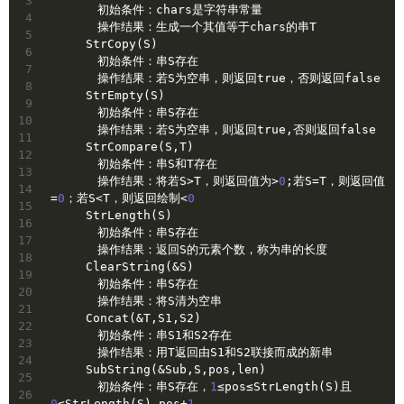
3
　　　　初始条件：chars是字符串常量
4
　　　　操作结果：生成一个其值等于chars的串T
5
　　　StrCopy(S)
6
　　　　初始条件：串S存在
7
　　　　操作结果：若S为空串，则返回
true
，否则返回
false
8
　　　StrEmpty(S)
9
　　　　初始条件：串S存在
10
　　　　操作结果：若S为空串，则返回
true
,否则返回
false
11
　　　StrCompare(S,T)
12
　　　　初始条件：串S和T存在
13
　　　　操作结果：将若S>T，则返回值为>
0
;若S=T，则返回值
14
=
0
；若S<T，则返回绘制<
0
15
　　　StrLength(S)
16
　　　　初始条件：串S存在
17
　　　　操作结果：返回S的元素个数，称为串的长度
18
　　　ClearString(&S)
19
　　　　初始条件：串S存在
20
　　　　操作结果：将S清为空串
21
　　　Concat(&T,S1,S2)
22
　　　　初始条件：串S1和S2存在
23
　　　　操作结果：用T返回由S1和S2联接而成的新串
24
　　　SubString(&Sub,S,pos,len)
25
　　　　初始条件：串S存在，
1
≤pos≤StrLength(S)且
26
0
≤StrLength(S)-pos+
1