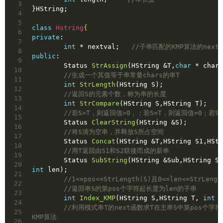
3
}HString;
4
5
class
Hstring
{
6
private
:
7
int
 * nextval;   
//子串匹配的KMP算法的next
8
public
:
9
Status 
StrAssign
(HString &T,
char
 * chars
10
//生成一个其值等于串常量chars的串T
11
int
StrLength
(HString S)
;
12
//返回S的元素个数，称为串的长度
13
int
StrCompare
(HString S,HString T)
;
14
//若S>T，则返回值>0，；若S=T，则返回值=0；若S<
15
Status 
ClearString
(HString &S)
;
16
//将S清为空串，并释放S所占空间
17
Status 
Concat
(HString &T,HString S1,HStr
18
//用T返回由S1和S2联接而成的新串
19
Status 
SubString
(HString &Sub,HString S,
20
int
 len)
;
21
//1<=pos<=StrLength(S)且0<=len<=StrLengt
22
//返回串S的第pos个字符起长度为len的子串
23
int
Index_KMP
(HString S,HString T, 
int
 p
24
//利用模式串T的next函数求T在主串S中第pos个字
25
KMP算法
26