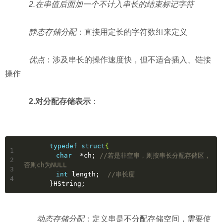
2.在串值后面加一个不计入串长的结束标记字符
静态存储分配
：直接用定长的字符数组来定义
优点
：涉及串长的操作速度快，但不适合插入、链接
操作
2.对分配存储表示
：
typedef
struct
{
1
char
  *ch; 
//若是非空串，则按串长分配存储区，
2
否则ch为NULL
3
int
 length;  
//串长度
4
　　　　}HString;
动态存储分配
：定义串是不分配存储空间，需要使