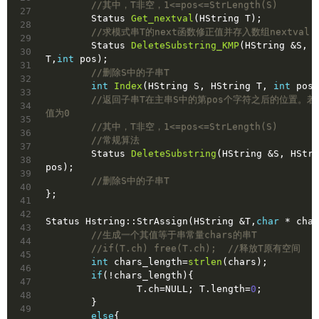
//其中，T非空，1<=pos<=StrLength(S)
27
Status 
Get_nextval
(HString T)
;
28
//求模式串T的next函数修正值并存入数组nextval
29
Status 
DeleteSubstring_KMP
(HString &S, H
30
T,
int
 pos)
;
31
//删除S中的子串T
32
int
Index
(HString S, HString T, 
int
 pos)
33
//返回子串T在主串S中的第pos个字符之后的位置。
34
值为0
35
//其中，T非空，1<=pos<=StrLength(S)
36
//常规算法
37
Status 
DeleteSubstring
(HString &S, HStri
38
pos)
;
39
//删除S中的子串T
40
};
41
42
Status Hstring::StrAssign(HString &T,
char
 * char
43
//生成一个其值等于串常量chars的串T
44
//if(T.ch) free(T.ch);	//释放T原有空间
45
int
 chars_length=
strlen
(chars);
46
if
(!chars_length){
47
		T.ch=
NULL
; T.length=
0
;
48
	}
49
else
{