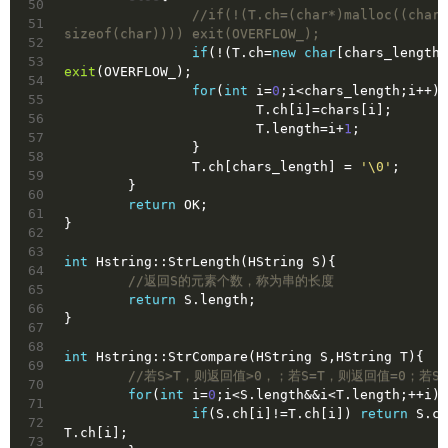
50
//if(!(T.ch=(char*)malloc((chars
51
sizeof(char)))) exit(OVERFLOW_);
52
if
(!(T.ch=
new
char
[chars_length+
53
exit
(OVERFLOW_);
54
for
(
int
 i=
0
;i<chars_length;i++){
55
			T.ch[i]=chars[i];
56
			T.length=i+
1
;
57
		}
58
		T.ch[chars_length] = 
'\0'
;
59
	}
60
return
 OK;
61
}
62
63
int
 Hstring::StrLength(HString S){
64
//返回S的元素个数，称为串的长度
65
return
 S.length;
66
}
67
68
int
 Hstring::StrCompare(HString S,HString T){
69
//若S>T，则返回值>0，；若S=T，则返回值=0；若S<
70
for
(
int
 i=
0
;i<S.length&&i<T.length;++i){
71
if
(S.ch[i]!=T.ch[i]) 
return
 S.ch
72
T.ch[i];
73