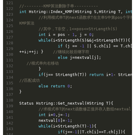
121
//--------KMP算法删除子串----------
122
int
 Hstring::Index_KMP(HString S,HString T, 
int
 
123
//利用模式串T的next函数求T在主串S中第pos个字
124
KMP算法
125
//其中，T非空，1<=pos<=StrLength(S)
126
int
 i = pos - 
1
, j = 
0
;
127
while
(i<StrLength(S)&&j<StrLength(T)){
128
if
 (j == 
-1
 || S.ch[i] == T.ch[j
129
++i;++j; }    
//继续比较后继字符
130
else
 j=nextval[j];						
131
//模式串向右移动
132
	}
133
if
(j== StrLength(T)) 
return
 i+
1
134
//匹配成功
135
else
return
0
;
136
}
137
138
Status Hstring::Get_nextval(HString T){
139
//求模式串T的next函数修正值并存入数组nextval
140
int
 i=
0
,j=
-1
;
141
	nextval[
0
]=
-1
;
142
while
(i<StrLength(T)
-1
){
143
if
(j==
-1
||T.ch[i]==T.ch[j]){
144