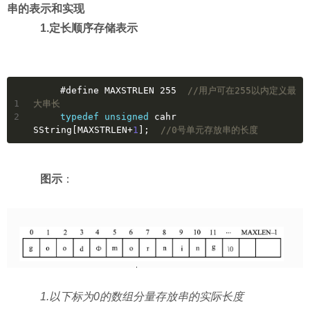
串的表示和实现
1.定长顺序存储表示
#
define
 MAXSTRLEN 255  
//用户可在255以内定义最
1
大串长
2
typedef
unsigned
 cahr 
SString[MAXSTRLEN+
1
];  
//0号单元存放串的长度
图示
：
1.以下标为0的数组分量存放串的实际长度