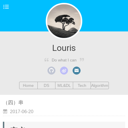
Louris
Do what I can
Home
DS
ML&DL
Tech
Algorithm
（四）串
2017-06-20