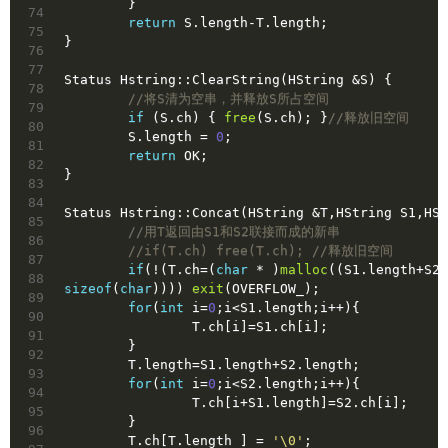
	}
74
return
 S.length-T.length;
75
}
76
77
Status Hstring::ClearString(HString &S) {
78
//将S清为空串，并释放S所占空间
79
if
 (S.ch) { 
free
(S.ch); }
//释放旧空间
80
	S.length = 
0
;
81
return
 OK;
82
}
83
84
Status Hstring::Concat(HString &T,HString S1,HSt
85
//用T返回由S1和S2联接而成的新串
86
//if(T.ch) free(T.ch); //释放旧空间
87
if
(!(T.ch=(
char
 * )
malloc
((S1.length+S2
88
sizeof
(
char
)))) 
exit
(OVERFLOW_);
89
for
(
int
 i=
0
;i<S1.length;i++){
90
		T.ch[i]=S1.ch[i];
91
	}
92
	T.length=S1.length+S2.length;
93
for
(
int
 i=
0
;i<S2.length;i++){
94
		T.ch[i+S1.length]=S2.ch[i];
95
	}
96
	T.ch[T.length ] = 
'\0'
;