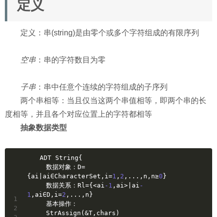
定义
定义：串(string)是由零个或多个字符组成的有限序列
空串
：串的字符数目为零
子串
：串中任意个连续的字符组成的子序列
两个串相等：当且仅当这两个串值相等，即两个串的长
度相等，并且各个对应位置上的字符都相等
抽象数据类型
　　ADT String{
　　　数据对象：D=
{ai|ai∈CharacterSet,i=
1
,
2
,...,n,n≥
0
}
　　　数据关系：Rl={<ai
-1
,ai>|ai
-
1
,ai∈D,i=
2
,...,n}
1
　　　基本操作：
2
　　　StrAssign(&T,chars)