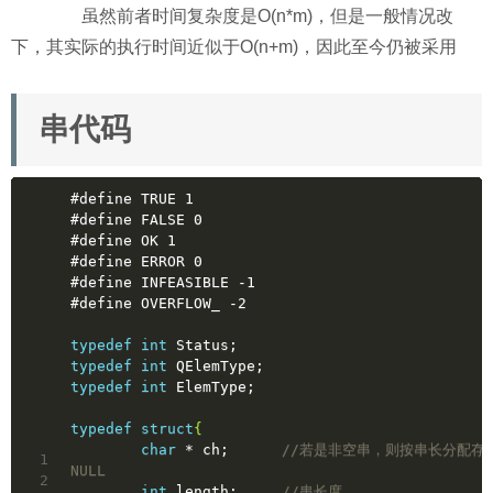
虽然前者时间复杂度是O(n*m)，但是一般情况改
下，其实际的执行时间近似于O(n+m)，因此至今仍被采用
串代码
#
define
 TRUE 1
#
define
 FALSE 0
#
define
 OK 1
#
define
 ERROR 0
#
define
 INFEASIBLE -1
#
define
 OVERFLOW_ -2
typedef
int
 Status;
typedef
int
 QElemType;
typedef
int
 ElemType;
typedef
struct
{
char
 * ch;	
//若是非空串，则按串长分配存
1
NULL
2
int
 length;	
//串长度