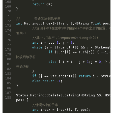
168
return
 OK;
169
}
170
171
//-------普通算法删除子串-------
172
int
 Hstring::Index(HString S,HString T,
int
 pos) 
173
//返回子串T在主串S中的第pos个字符之后的位置。
174
值为-1
175
//其中，T非空，1<=pos<=StrLength(S)
176
int
 i = pos
-1
, j = 
0
;
177
while
 (i < StrLength(S) && j < StrLength
178
if
 (S.ch[i] == T.ch[j]) { ++i;++
179
比较后续字符
180
else
 { i = i - j + 
1
;j = 
0
; } 
/
181
开始匹配
182
	}
183
if
 (j == StrLength(T)) 
return
 i - StrLen
184
else
return
-1
;
185
}
186
187
Status Hstring::DeleteSubstring(HString &S, HStr
188
pos) {
//删除S中的子串T
int
 index = Index(S, T, pos);