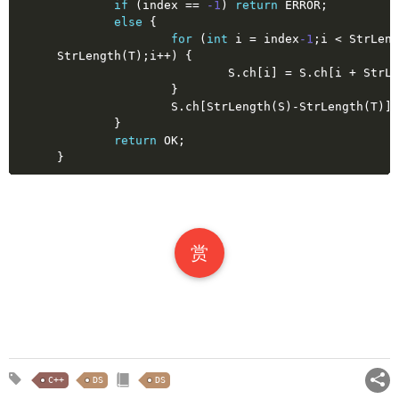
if
 (index == 
-1
) 
return
 ERROR;
else
 {
for
 (
int
 i = index
-1
;i < StrLeng
StrLength(T);i++) {
			S.ch[i] = S.ch[i + StrL
		}
		S.ch[StrLength(S)-StrLength(T)]=
	}
return
 OK;
}
赏
C++
DS
DS