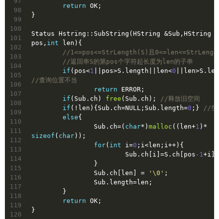
97
return
 OK;
98
}
99
100
Status Hstring::SubString(HString &Sub,HString S
101
pos,
int
 len){
102
//1<=pos<=StrLength(S)且0<=len<=StrLengt
103
//返回串S的第pos个字符起长度为len的子串
104
if
(pos<
1
||pos>S.length||len<
0
||len>S.len
105
//查询位置不当
106
return
 ERROR;
107
if
(Sub.ch) 
free
(Sub.ch); 
//释放旧空间
108
if
(!len){Sub.ch=
NULL
;Sub.length=
0
;} 
//
109
else
{
110
		Sub.ch=(
char
*)
malloc
((len+
1
)* 
111
sizeof
(
char
));
112
for
(
int
 i=
0
;i<len;i++){
113
			Sub.ch[i]=S.ch[pos
-1
+i];
114
		}
115
		Sub.ch[len] = 
'\0'
;
116
		Sub.length=len;
117
	}
118
return
 OK;
119
}
120