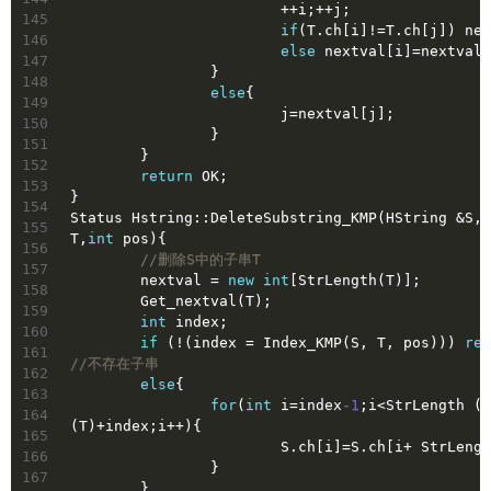
			++i;++j;
145
if
(T.ch[i]!=T.ch[j]) nex
146
else
 nextval[i]=nextval[
147
		}
148
else
{
149
			j=nextval[j];
150
		}
151
	}
152
return
 OK;
153
}
154
Status Hstring::DeleteSubstring_KMP(HString &S,H
155
T,
int
 pos){
156
//删除S中的子串T
157
	nextval = 
new
int
[StrLength(T)];
158
	Get_nextval(T);
159
int
 index;
160
if
 (!(index = Index_KMP(S, T, pos))) 
ret
161
//不存在子串
162
else
{
163
for
(
int
 i=index
-1
;i<StrLength (S
164
(T)+index;i++){
165
			S.ch[i]=S.ch[i+ StrLeng
166
		}
167
	}