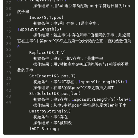
27
　　　　操作结果：用Sub返回串S的第pos个字符起长度为len
28
的子串
29
　　　Index(S,T,pos)
30
　　　　初始条件：串S和T存在，T是非空串，
31
1
≤pos≤StrLength(S)
32
　　　　操作结果：若主串S中存在和串T值相同的子串，则返回
33
它在主串S中第pos个字符之后第一次出现的位置，否则函数值为
34
0
35
　　　Replace(&S,T,V)
36
　　　　初始条件：串S，T和V存在，T是非空串
37
　　　　操作结果：用V替换主串S中出现的所有与T相等的不重
38
叠的子串
39
　　　StrInsert(&S,pos,T)
40
　　　　初始条件：串S和T存在，
1
≤pos≤StrLength(S)+
1
41
　　　　操作结果：在串S的第pos个字符之前插入串T
42
　　　StrDelete(&S,pos,len)
43
　　　　初始条件：串S存在，
1
≤pos≤StrLength(S)-len+
1
44
　　　　操作结果：从串S中第pos个字符起长度为len的子串
　　　DestroyString(&S)
　　　　初始条件：串S存在
　　　　操作结果：串S被销毁
　　　}ADT String；